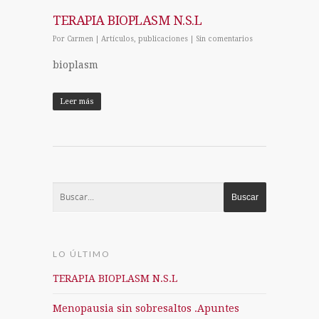
TERAPIA BIOPLASM N.S.L
Por
Carmen
|
Artículos
,
publicaciones
|
Sin comentarios
bioplasm
Leer más
LO ÚLTIMO
TERAPIA BIOPLASM N.S.L
Menopausia sin sobresaltos .Apuntes