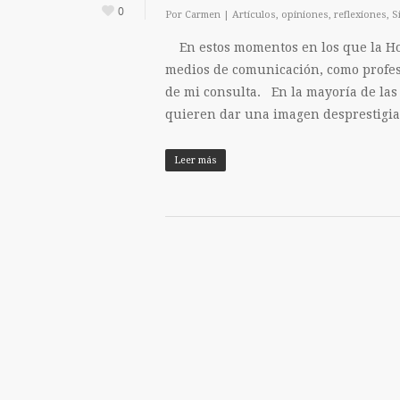
0
Por
Carmen
|
Artículos
,
opiniones
,
reflexiones
,
S
En estos momentos en los que la Ho
medios de comunicación, como profesi
de mi consulta. En la mayoría de las 
quieren dar una imagen desprestigi
Leer más