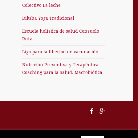
Colectivo La leche
Diksha Yoga Tradicional
Escuela holística de salud Consuelo
Ruiz
Liga para la libertad de vacunación
Nutrición Preventiva y Terapéutica.
Coaching para la Salud. Macrobiótica